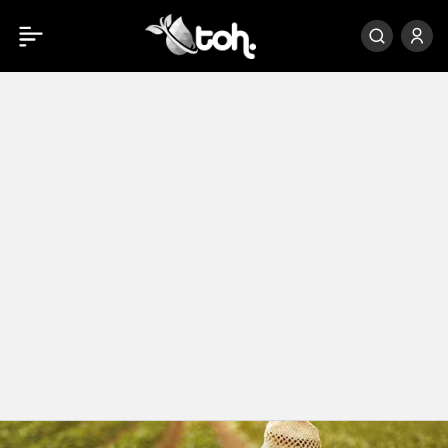
Çiftçilere 1 Milyar 572
0
Paylaş
Milyon Liralık Destek